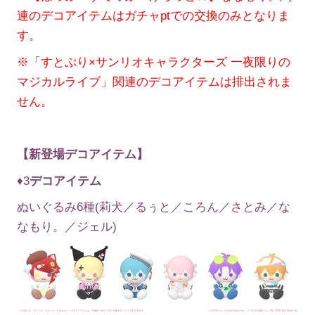
連のデコアイテムはガチャptでの交換のみとなりま
す。
※「すとぷり×サンリオキャラクターズ 一夜限りの
マジカルライブ」関連のデコアイテムは排出されま
せん。
【新登場デコアイテム】
♦3
デコアイテム
ぬいぐるみ6種(莉犬／るぅと／ころん／さとみ／な
なもり。／ジェル)